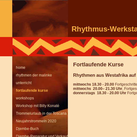
Rhythmus-Werkst
Fortlaufende Kurse
home
Rhythmen aus Westafrika au
rhythmen der malinke
unterricht
mittwochs 18.30 - 20.00
Fortgeschritt
mittwochs 20.00– 21.30 Uhr
, Fortges
fortlaufende kurse
donnerstags 18.30 - 20.00 Uhr
Fortg
workshops
Workshop mit Billy Konaté
Trommelurlaub in der Toscana
Neujahrstrommeln 2020
Djembe-Buch
Djembe-Reparatur und Verkauf